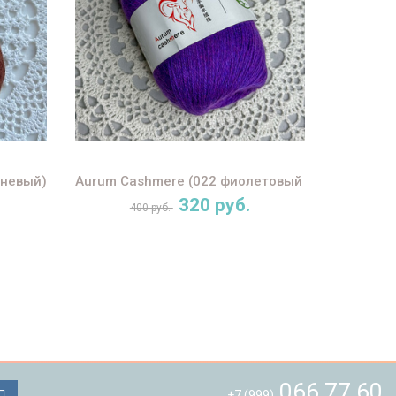
чневый)
Aurum Cashmere (022 фиолетовый меланж)
320 руб.
400 руб.
066 77 60
+7 (999)