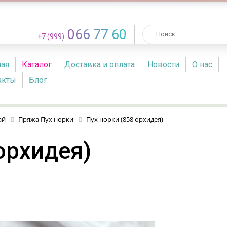
066 77 60
+7 (999)
ная
Каталог
Доставка и оплата
Новости
О нас
акты
Блог
ай
Пряжа Пух норки
Пух норки (858 орхидея)
орхидея)