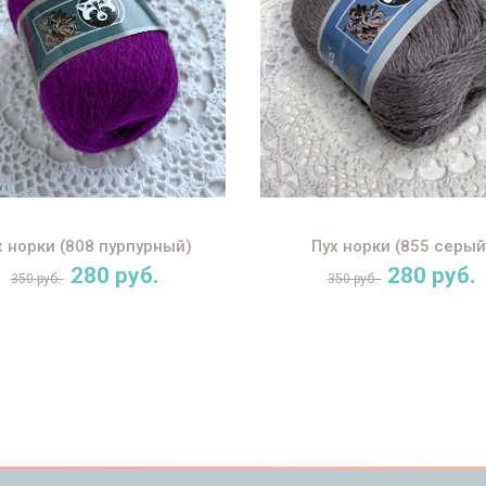
х норки (808 пурпурный)
Пух норки (855 серый
280 руб.
280 руб.
350 руб.
350 руб.